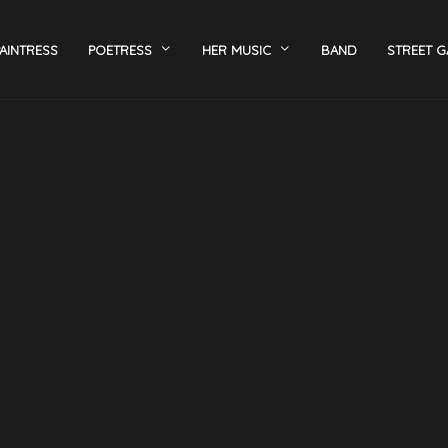
AINTRESS
POETRESS
HER MUSIC
BAND
STREET G